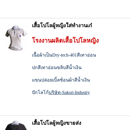
เสื้อโปโลผู้หญิงใส่ทำงานเก๋
โรงงานผลิตเสื้อโปโลหญิง
เนื้อผ้าเป็นDry-tech-401สีเทาอ่อน
ปกสีเทาอ่อนขลิบสีน้ำเงิน
แขนปล่อยเบิ้ลซ้อนผ้าสีน้ำเงิน
ปักโลโก้
บริษัท-Saksri-Industry
เสื้อโปโลผู้หญิงขายส่ง