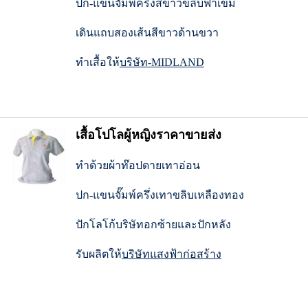
ปก-แขนจั๊มพครึ่่งสีขาวขลิบฟ้าเข้ม
เดินแถบสองเส้นสีขาวด้านขวา
ทำเสื้อให้
บริษัท-MIDLAND
เสื้อโปโลผู้หญิงราคาขายส่ง
ทำด้วยผ้าท๊อปดายเทาอ่อน
ปก-แขนจั๊มพ์ครึ่งเทาขลิบเหลืองทอง
ปักโลโก้บริษัทอกซ้ายและปักหลัง
รับผลิตให้
บริษัทแสงฟ้าก่อสร้าง