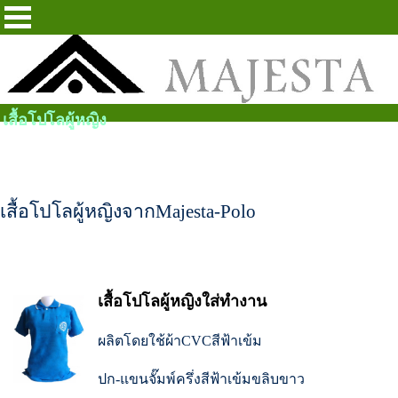
เสื้อโปโลผู้หญิง
เสื้อโปโลผู้หญิงจากMajesta-Polo
เสื้อโปโลผู้หญิงใส่ทำงาน
ผลิตโดยใช้ผ้าCVCสีฟ้าเข้ม
ปก-แขนจั๊มพ์ครึ่งสีฟ้าเข้มขลิบขาว