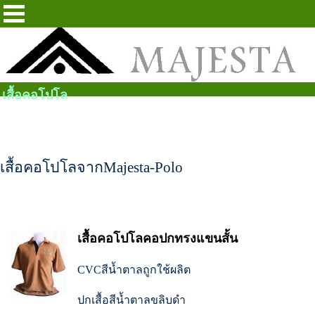
เสื้อคอโปโล
เสื้อคอโปโลจากMajesta-Polo
เสื้อคอโปโลคอปกทรงแขนสั้น
CVCสีน้ำตาลถูกใช้ผลิต
ปกเสื้อสีน้ำตาลขลิบดำ