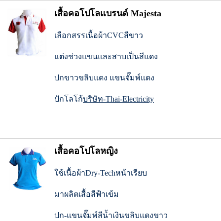
เสื้อคอโปโลแบรนด์ Majesta
เลือกสรรเนื้อผ้าCVCสีขาว
แต่งช่วงแขนและสาบเป็นสีแดง
ปกขาวขลิบแดง แขนจั๊มพ์แดง
ปักโลโก้
บริษัท-Thai-Electricity
เสื้อคอโปโลหญิง
ใช้เนื้อผ้าDry-Techหน้าเรียบ
มาผลิตเสื้อสีฟ้าเข้ม
ปก-แขนจั๊มพ์สีน้ำเงินขลิบแดงขาว