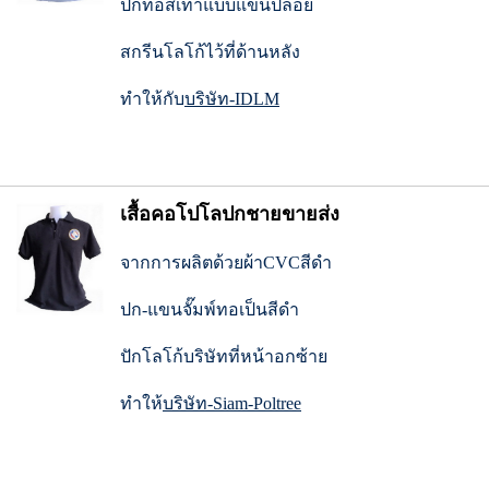
ปกทอสีเทาแบบแขนปล่อย
สกรีนโลโก้ไว้ที่ด้านหลัง
ทำให้กับ
บริษัท-IDLM
เสื้อคอโปโลปกชายขายส่ง
จากการผลิตด้วยผ้าCVCสีดำ
ปก-แขนจั๊มพ์ทอเป็นสีดำ
ปักโลโก้บริษัทที่หน้าอกซ้าย
ทำให้
บริษัท-Siam-Poltree