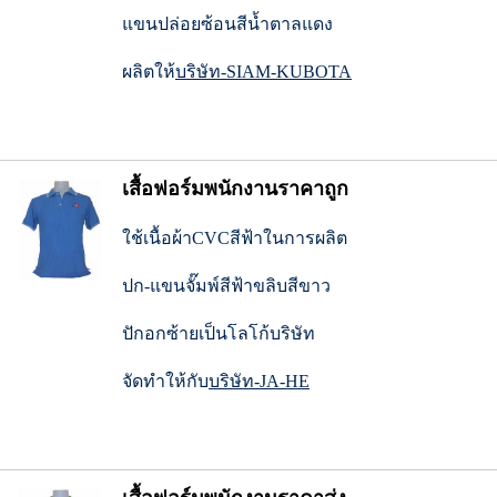
แขนปล่อยซ้อนสีน้ำตาลแดง
ผลิตให้
บริษัท-SIAM-KUBOTA
เสื้อฟอร์มพนักงานราคาถูก
ใช้เนื้อผ้าCVCสีฟ้าในการผลิต
ปก-แขนจั๊มพ์สีฟ้าขลิบสีขาว
ปักอกซ้ายเป็นโลโก้บริษัท
จัดทำให้กับ
บริษัท-JA-HE