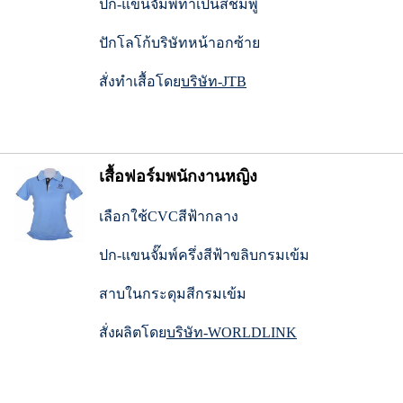
ปก-แขนจั๊มพ์ทำเป็นสีชมพู
ปักโลโก้บริษัทหน้าอกซ้าย
สั่งทำเสื้อโดย
บริษัท-JTB
เสื้อฟอร์มพนักงานหญิง
เลือกใช้CVCสีฟ้ากลาง
ปก-แขนจั๊มพ์ครึ่งสีฟ้าขลิบกรมเข้ม
สาบในกระดุมสีกรมเข้ม
สั่งผลิตโดย
บริษัท-WORLDLINK