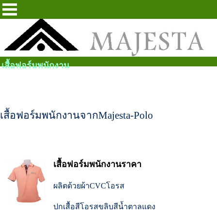
เสื้อฟอร์มพนักงาน
เสื้อฟอร์มพนักงานจากMajesta-Polo
เสื้อฟอร์มพนักงานราคา
ผลิตด้วยผ้าCVCโอรส
ปกเสื้อสีโอรสขลิบสีน้ำตาลแดง