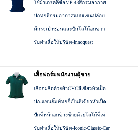
ใช้ผ้าเกรดดีชื่อMP-48สีกรมอากาศ
ปกทอสีกรมอากาศแบบแขนปล่อย
มีกระเป๋าซ่อนและปักโลโก้อกขวา
รับทำเสื้อให้
บริษัท-Innoquest
เสื้อฟอร์มพนักงานผู้ชาย
เลือกผลิตด้วยผ้าCVCสีเขียวหัวเป็ด
ปก-แขนจั๊มพ์ทอก็เป็นสีเขียวหัวเป็ด
ปักที่หน้าอกข้างซ้ายด้วยโลโก้ที่เท่
รับทำเสื้อให้
บริษัท-Iconic-Classic-Ca
r