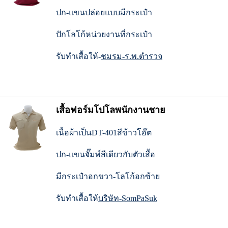
ปก-แขนปล่อยแบบมีกระเป๋า
ปักโลโก้หน่วยงานที่กระเป๋า
รับทำเสื้อให้-
ชมรม-ร.พ.ตำรวจ
เสื้อฟอร์มโปโลพนักงานชาย
เนื้อผ้าเป็นDT-401สีข้าวโอ๊ต
ปก-แขนจั๊มพ์สีเดียวกับตัวเสื้อ
มีกระเป๋าอกขวา-โลโก้อกซ้าย
รับทำเสื้อให้
บริษัท-SomPaSuk