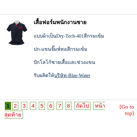
เสื้อฟอร์มพนักงานชาย
แบบผ้าเป็นDry-Tech-401สีกรมเข้ม
ปก-แขนจั๊มพ์ทอสีกรมเข้ม
ปักโลโก้ชายเสื้อและช่วงแขน
รับผลิตให้
บริษัท-Blue-Water
1
2
3
4
5
6
7
8
ถัดไป
หน้า
[Go to
top]
สุดท้าย