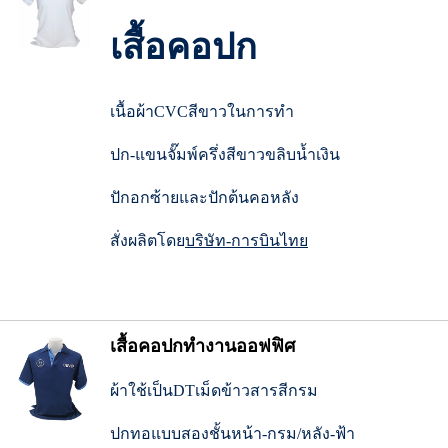
เสื้อคอปก
เนื้อผ้าCVCสีขาวในการทำ
ปก-แขนจั๊มพ์ครึ่งสีขาวขลิบน้ำเงิน
ปักอกซ้ายและปักต้นคอหลัง
สั่งผลิตโดย
บริษัท-การบินไทย
เสื้อคอปกทำงานออฟฟิศ
ผ้าใช้เป็นDTเม็ดข้าวสารสีกรม
ปกทอแบบสองชั้นหน้า-กรม/หลัง-ฟ้า