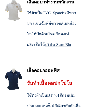
เสื้อคอปกทำงานพนักงาน
ใช้ผ้าเป็นCVC+Spandexสีขาว
ปก-แขนจั๊มพ์สีขาวขลิบเหลือง
โลโก้ปักด้วยไหมสีทองเท่
ผลิตเสื้อให้
บริษัท-Siam-Bio
เสื้อคอปกออฟฟิศ
รับทำเสื้อคอปกโปโล
ใช้ตัวผ้าเป็นDT-401สีกรมเข้ม
ปกและแขนจั๊มพ์สีเดียวกับตัวเสื้อ