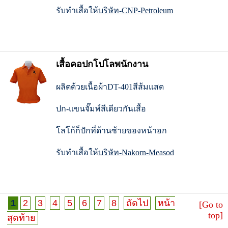
รับทำเสื้อให้
บริษัท-CNP-Petroleum
เสื้อคอปกโปโลพนักงาน
ผลิตด้วยเนื้อผ้าDT-401สีส้มแสด
ปก-แขนจั๊มพ์สีเดียวกันเสื้อ
โลโก้ก็ปักที่ด้านซ้ายของหน้าอก
รับทำเสื้อให้
บริษัท-Nakorn-Measod
1
2
3
4
5
6
7
8
ถัดไป
หน้า
[Go to
top]
สุดท้าย