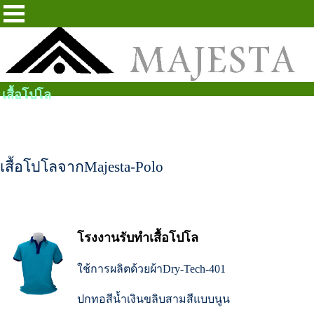
เสื้อโปโล
เสื้อโปโลจากMajesta-Polo
โรงงานรับทำเสื้อโปโล
ใช้การผลิตด้วยผ้าDry-Tech-401
ปกทอสีน้ำเงินขลิบสามสีแบบนูน