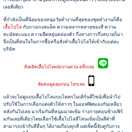
เลยทีเดียว
ที่กำลังเป็นที่นิยมของหนุ่มวัยทำงานที่สุดของชุดทำงานก็คือ
เสื้อโปโล
กับกางเกงสแล็ค ความหลากหลายของสี ความ
ทะมัดทะแมง ความยืดหยุ่นคล่องตัว กึ่งทางการกึ่งสบายก็มา
จึงเป็นที่สนใจในการซื้อหรือสั่งทำเสื้อโปโลให้เข้ากับแต่ละ
บริษัท
สั่งผลิตเสื้อโปโลพนักงานด่วน คลิ้กเลย
ติดต่อพูดคุยก่อน โทรเลย
แล้วจะไม่ดูแบบเสื้อโปโลแบบโคตรโมเดิร์นดีไซน์เพื่อนำไป
ปรับใช้ในการเลือกแต่งตัวให้สาวๆ ในออฟฟิศมองกันเหลียว
หลังกันไปเลย มาเริ่มกันที่หนุ่มมาดเข้ม ร่างกายค่อนข้างเฟิร์
มกันเลยที่เดียวโดยเลือกใช้เสื้อโปโลสีโทนเข้มเป็นสีดำที่
สามารถเข้ากับสีอื่นๆ ได้ง่ายเกือบทุกสี แต่เซ็ตนี้จับคู่กับกาง