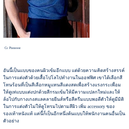
Cr. Pinterest
อันนี้เป็นแบบของคนผิวเข้มอีกแบบ แต่ด้วยความคิดสร้างสรรค์
ในการแต่งตัวด้วยเสื้อโปโลไปทำงานในออฟฟิศ เขาได้เลือกสี
โทนร้อนที่เป็นสีเลือกหมูแทนสีแดงสดเพื่อสร้างแรงกระเพื่อม
ให้ดูเท่แบบแต่งปกด้วยสีกรมเข้มให้มีความแปลกใหม่และให้
ล้อไปกับกางเกงสแลคลายยีนส์หรือสีครีมแบบพอดีตัวให้ดูมีมิติ
ในการแต่งตัวไม่ให้ดูโทรมไปตามสีผิว เพิ่ม accessory ของ
รองเท้าหนังแท้ แค่นี้ก็เป็นอีกหนึ่งต้นแบบให้พนักงานคนอื่นเป็น
ตัวอย่าง