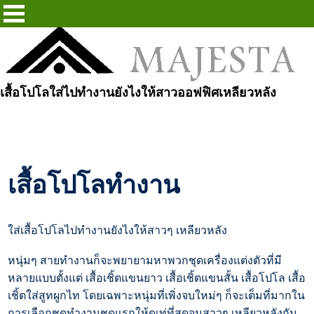
เสื้อโปโลใส่ไปทำงานยังไงให้สาวออฟฟิศเหลียวหลัง
เสื้อโปโลทำงาน
ใส่เสื้อโปโลไปทำงานยังไงให้สาวๆ เหลียวหลัง
หนุ่มๆ สายทำงานก็จะพยายามหาพวกชุดเครื่องแต่งตัวที่มี
หลายแบบตั้งแต่ เสื้อเชิ้ตแขนยาว เสื้อเชิ้ตแขนสั้น เสื้อโปโล เสื้อ
เชิ้ตใส่สูทผูกไท โดยเฉพาะหนุ่มที่เพิ่งจบใหม่ๆ ก็จะเต็มที่มากใน
การเลือกชุดทำงานชุดแรกให้ดูเท่ที่สุดจนสาวๆ เหลียวหลังกัน