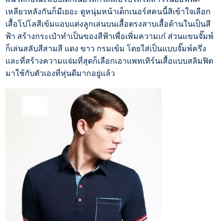
เหลียวหลังกันก็มีเยอะ ดูหนุ่มหน้าเด็กเนอร์สคนนี้สิเข้าใจเลือก
เสื้อโปโลสีเข้มแอบแต่งลูกเล่นบนเสื้อตรงสาบเสื้อด้านในเป็นสี
ฟ้า สร้างกระเป๋าทำเป็นของสีฟ้าเพื่อเพิ่มความเก๋ ส่วนแขนจั๊มพ์
ก็เล่นสลับสีสามสี แดง ขาว กรมเข้ม โดยใส่เป็นแบบจั๊มพ์ครึ่ง
และที่สร้างความแจ่มที่สุดก็เลือกเอาแพทเทิร์นเสื้อแบบสลิมฟิต
มาใช้กับตัวเองที่หุ่นดีมากอยู่แล้ว