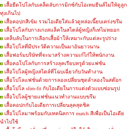
เสื้อยืดโปโลกับเคล็ดลับการมิกซ์กับไอเทมยีนส์ไม่ให้ดูลูก
ทุ่งเกินไป
เสื้อคอปกสีเข้ม รวมไอเดียใส่แล้วดูหล่อเนี๊ยบเคร่งขรึม
เสื้อโปโลกับกางเกงสแล็คในสไตล์ผู้หญิงก็เท่ไม่หยอก
เคล็บลับในการเลือกเสื้อผ้าให้เหมาะกับแต่ละรูปร่าง
เสื้อโปโลที่มีประวัติความเป็นมาอันยาวนาน
เสื้อฟอร์มบริษัทที่จะมาสร้างความเก๋ไก๋ให้พนักงาน
เสื้อคอโปโลกับการสร้างลุคเรียบหรูด้วยแฟชั่น
เสื้อโปโลผู้หญิงสไตล์ที่โฉบเฉี่ยวกับวันทำงาน
เสื้อโปโลแฟชั่นด้วยการลองเปลี่ยนชุดลำลองในสต๊อก
เสื้อโปโล slim-fit กับไอเดียในการแต่งตัวแบบซ่อนรูป
เสื้อโปโลผู้ชายแฟชั่นแนวทำงานแบบขรึม
เสื้อคอปกกับไอเดียการเปลี่ยนลุคสุดชิค
เสื้อโปโลมาพร้อมกับเทคนิคการ match สีเพื่อเป็นไอเดีย
นำไปใช้