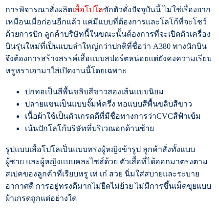
การพิจารณาสั่งผลิต
เสื้อโปโล
ซักตัวดั่งปัจจุบันนี้ ไม่ใช่เรื่องยาก
เหมือนเมื่อก่อนอีกแล้ว แค่มีแบบที่ต้องการและโลโก้ที่จะโชว์
ด้วยการปัก ลูกค้าบริษัทนี้ในขณะนั้นต้องการที่จะเปิดตัวเครื่อง
บินรุ่นใหม่ที่เป็นแบบลำใหญ่กว่าปกติที่ชื่อว่า A380 ทางนักบิน
จึงต้องการสร้างสรรค์เสื้อแบบสปอร์ตหน่อยแต่ยังคงความเรียบ
หรูหราเอามาใส่เปิดงานนี้โดยเฉพาะ
ปกทอเป็นสีพื้นขลิบสีขาวสองเส้นแบบนิยม
ปลายแขนเป็นแบบจั๊มพ์ครึ่ง ทอแบบสีพื้นขลิบสีขาว
เนื้อผ้าใช้เป็นตัวเกรดดีที่มีชื่อทางการว่าCVCสีฟ้าเข้ม
เน้นปักโลโก้บริษัทที่บริเวณอกด้านซ้าย
รูปแบบเสื้อโปโลเป็นแบบทรงผู้หญิงข้ารูป ลูกค้าสั่งทั้งแบบ
ผู้ชาย และผู้หญิงแบบคละไซส์ด้วย ตัวเสื้อที่ได้ออกมาตรงตาม
สเปคของลูกค้าที่เรียบหรู เท่ เก๋ สวย นิ่มใส่สบายและระบาย
อากาศดี การอยู่ทรงดีมากไม่ยืดไม่ย้วย ไม่มีการขึ้นเม็ดขุยแบบ
ผ้าเกรดถูกแต่อย่างใด