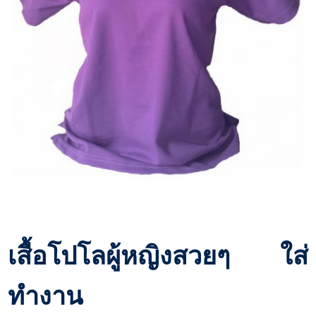
เสื้อโปโลผู้หญิงสวยๆ ใส่
ทำงาน