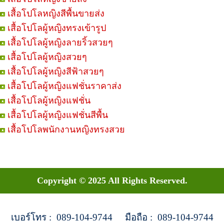
เสื้อโปโลหญิงสีพื้นขายส่ง
เสื้อโปโลผู้หญิงทรงเข้ารูป
เสื้อโปโลผู้หญิงลายริ้วสวยๆ
เสื้อโปโลผู้หญิงสวยๆ
เสื้อโปโลผู้หญิงสีฟ้าสวยๆ
เสื้อโปโลผู้หญิงแฟชั่นราคาส่ง
เสื้อโปโลผู้หญิงแฟชั่น
เสื้อโปโลผู้หญิงแฟชั่นสีพื้น
เสื้อโปโลพนักงานหญิงทรงสวย
Copyright © 2025 All Rights Reserved.
เบอร์โทร : 089-104-9744 มือถือ : 089-104-9744