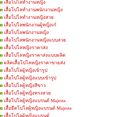
เสื้อโปโลทำงานหญิง
เสื้อโปโลทำงานพนักงานหญิง
เสื้อโปโลทำงานหญิงสวย
เสื้อโปโลพนักงานผู้หญิงเก๋
เสื้อโปโลพนักงานหญิง
เสื้อโปโลพนักงานหญิงแบบสวย
เสื้อโปโลหญิงราคาส่ง
เสื้อโปโลหญิงราคาส่งแบบผลิต
ผลิตเสื้อโปโลหญิงราคาขายส่ง
เสื้อโปโลผู้หญิงเข้ารูป
เสื้อโปโลผู้หญิงแบบเข้ารูป
เสื้อโปโลผู้หญิงสีขาว
เสื้อโปโลผู้หญิงทรงสวย
เสื้อโปโลผู้หญิงแบรนด์ Majesta
เสื้อยืดโปโลผู้หญิงแบรนด์ Majesta
เสื้อโปโลผู้หญิงแบรนด์