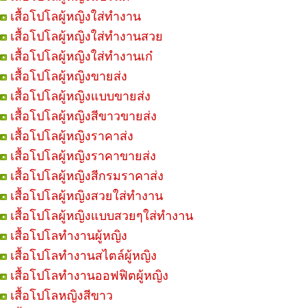
เสื้อโปโลผู้หญิงใส่ทำงาน
เสื้อโปโลผู้หญิงใส่ทำงานสวย
เสื้อโปโลผู้หญิงใส่ทำงานเก๋
เสื้อโปโลผู้หญิงขายส่ง
เสื้อโปโลผู้หญิงแบบขายส่ง
เสื้อโปโลผู้หญิงสีขาวขายส่ง
เสื้อโปโลผู้หญิงราคาส่ง
เสื้อโปโลผู้หญิงราคาขายส่ง
เสื้อโปโลผู้หญิงสีกรมราคาส่ง
เสื้อโปโลผู้หญิงสวยใส่ทำงาน
เสื้อโปโลผู้หญิงแบบสวยๆใส่ทำงาน
เสื้อโปโลทำงานผู้หญิง
เสื้อโปโลทำงานสไตล์ผู้หญิง
เสื้อโปโลทำงานออฟฟิตผู้หญิง
เสื้อโปโลหญิงสีขาว