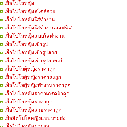
เสื้อโปโลหญิง
เสื้อโปโลหญิงสไตล์สวย
เสื้อโปโลหญิงใส่ทำงาน
เสื้อโปโลหญิงใส่ทำงานออฟฟิศ
เสื้อโปโลหญิงแบบใส่ทำงาน
เสื้อโปโลหญิงเข้ารูป
เสื้อโปโลหญิงเข้ารูปสวย
เสื้อโปโลหญิงเข้ารูปสวยเก๋
เสื้อโปโลผู้หญิงราคาถูก
เสื้อโปโลผู้หญิงราคาส่งถูก
เสื้อโปโลผู้หญิงทำงานราคาถูก
เสื้อโปโลหญิงราคาเกรดผ้าถูก
เสื้อโปโลหญิงราคาถูก
เสื้อโปโลหญิงสวยราคาถูก
เสื้อยืดโปโลหญิงแบบขายส่ง
เสื้อโปโลหญิงขายส่ง