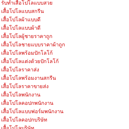
รับทำเสื้อโปโลแบบสวย
เสื้อโปโลแบบสกรีน
เสื้อโปโลผ้าแบบดี
เสื้อโปโลแบบผ้าดี
เสื้อโปโลผู้ชายราคาถูก
เสื้อโปโลชายแบบราคาผ้าถูก
เสื้อโปโลพร้อมปักโลโก้
เสื้อโปโลแต่งด้วยปักโลโก้
เสื้อโปโลราคาส่ง
เสื้อโปโลพร้อมงานสกรีน
เสื้อโปโลราคาขายส่ง
เสื้อโปโลพนักงาน
เสื้อโปโลคอปกพนักงาน
เสื้อโปโลแบบฟอร์มพนักงาน
เสื้อโปโลคอปกบริษัท
เสื้อโปโลบริษัท