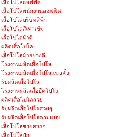
เสื้อโปโลออฟฟิศ
เสื้อโปโลพนักงานออฟฟิศ
เสื้อโปโลบริษัทสีฟ้า
เสื้อโปโลสีเทาเข้ม
เสื้อโปโลผ้าดี
ผลิตเสื้อโปโล
เสื้อโปโลผ้าอย่างดี
โรงงานผลิตเสื้อโปโล
โรงงานผลิตเสื้อโปโลแขนสั้น
รับผลิตเสื้อโปโล
โรงงานผลิตเสื้อยืดโปโล
ผลิตเสื้อโปโลสวย
รับผลิตเสื้อโปโลสวยๆ
รับผลิตเสื้อโปโลตามแบบ
เสื้อโปโลชายสวยๆ
เสื้อโปโลปัก