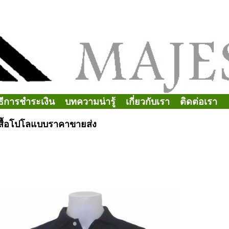
ิธีการชำระเงิน
บทความน่ารู้
เกี่ยวกับเรา
ติดต่อเรา
สื้อโปโลแบบราคาขายส่ง