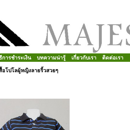
ิธีการชำระเงิน
บทความน่ารู้
เกี่ยวกับเรา
ติดต่อเรา
สื้อโปโลผู้หญิงลายริ้วสวยๆ