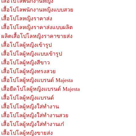
เสื้อโปโลพนักงานหญิง
เสื้อโปโลพนักงานหญิงแบบสวย
เสื้อโปโลหญิงราคาส่ง
เสื้อโปโลหญิงราคาส่งแบบผลิต
ผลิตเสื้อโปโลหญิงราคาขายส่ง
เสื้อโปโลผู้หญิงเข้ารูป
เสื้อโปโลผู้หญิงแบบเข้ารูป
เสื้อโปโลผู้หญิงสีขาว
เสื้อโปโลผู้หญิงทรงสวย
เสื้อโปโลผู้หญิงแบรนด์ Majesta
เสื้อยืดโปโลผู้หญิงแบรนด์ Majesta
เสื้อโปโลผู้หญิงแบรนด์
เสื้อโปโลผู้หญิงใส่ทำงาน
เสื้อโปโลผู้หญิงใส่ทำงานสวย
เสื้อโปโลผู้หญิงใส่ทำงานเก๋
เสื้อโปโลผู้หญิงขายส่ง