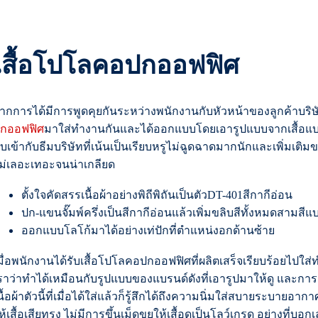
เสื้อโปโลคอปกออฟฟิศ
ากการได้มีการพูดคุยกันระหว่างพนักงานกับหัวหน้าของลูกค้าบริษัท
กออฟฟิศ
มาใส่ทำงานกันและได้ออกแบบโดยเอารูปแบบจากเสื้อแบร
ับเข้ากับธีมบริษัทที่เน้นเป็นเรียบหรูไม่ฉูดฉาดมากนักและเพิ่มเติมขล
ม่เลอะเทอะจนน่าเกลียด
ตั้งใจคัดสรรเนื้อผ้าอย่างพิถีพิถันเป็นตัวDT-401สีกากีอ่อน
ปก-แขนจั๊มพ์ครึ่งเป็นสีกากีอ่อนแล้วเพิ่มขลิบสีทั้งหมดสามสีแบ
ออกแบบโลโก้มาได้อย่างเท่ปักที่ตำแหน่งอกด้านซ้าย
มื่อพนักงานได้รับเสื้อโปโลคอปกออฟฟิศที่ผลิตเสร็จเรียบร้อยไปใ
ราว่าทำได้เหมือนกับรูปแบบของแบรนด์ดังที่เอารูปมาให้ดู และการ
นื้อผ้าตัวนี้ที่เมื่อได้ใส่แล้วก็รู้สึกได้ถึงความนิ่มใส่สบายระบายอาก
ห้เสื้อเสียทรง ไม่มีการขึ้นเม็ดขุยให้เสื้อดูเป็นโลว์เกรด อย่างที่บอก