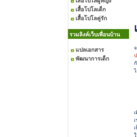
เสื้อโปโลผู้หญิง
เสื้อโปโลเด็ก
เสื้อโปโลคู่รัก
รวมลิงค์เว็บเพื่อนบ้าน
จ
แปลเอกสาร
ป
พัฒนาการเด็ก
ก
ไ
เ
เ
เ
ใ