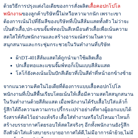
ด้วยวิธีการปรุงแต่งไอเดียของการสั่งผลิต
เสื้อคอปกโปโล
พนักงาน
ของลูกค้าบริษัทนี้ไม่หวือหวามากนัก เพราะเขา
ต้องการเน้นไปที่ธีมสีของบริษัทที่เป็นสีส้มแสดทั้งตัว ไม่ว่าจะ
เป็นตัวเสื้อ,ปก-แขนจั๊มพ์ทอเป็นสีเหมือนตัวเสื้อเพื่อเน้นความ
สดใสให้กับพนักงานและสร้างอารมณ์สร่วมในความ
สนุกสนานและกระชุ่มกระชวยในวันทำงานที่บริษัท
ผ้าDT-401สีส้มแสดได้ถูกนำมาใช้ผลิตเสื้อ
ปกเสื้อทอและแขนจั๊มพ์ทอก็เป็นแบบสีส้มแสด
โลโก้ยังคงเน้นเป็นปักสีเดียวที่เป็นสีดำที่หน้าอกข้างซ้าย
จากแนวความคิดในไอเดียที่ต้องการแบบเสื้อคอปกโปโล
พนักงานที่เป็นสีพื้นเรียบโดยเน้นให้เสื้อมีความสดใสสนุกสนาน
ในวันทำงานด้วยสีส้มแสด เมื่อพนักงานได้รับเสื้อไปใส่แล้วก็
รู้สึกได้ถึงความความกระปรี้กระเปร่าอย่างที่ทางผู้ออกแบบได้
รังสรรค์คิดไว้อย่างแท้จริง เสื้อใส่ทำงานหรือไปไหนมาไหนก็
สร้างบรรยากาศโดยรอบให้สดใสจริงๆ อีกทั้งพนักงานยังรู้สึก
ถึงตัวผ้าใส่แล้วสบายระบายอากาศได้ดี,ไม่มีอาการผ้าย้วย,ไม่มี