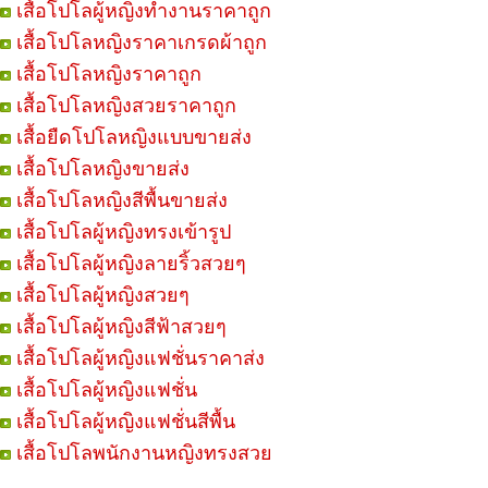
เสื้อโปโลผู้หญิงทำงานราคาถูก
เสื้อโปโลหญิงราคาเกรดผ้าถูก
เสื้อโปโลหญิงราคาถูก
เสื้อโปโลหญิงสวยราคาถูก
เสื้อยืดโปโลหญิงแบบขายส่ง
เสื้อโปโลหญิงขายส่ง
เสื้อโปโลหญิงสีพื้นขายส่ง
เสื้อโปโลผู้หญิงทรงเข้ารูป
เสื้อโปโลผู้หญิงลายริ้วสวยๆ
เสื้อโปโลผู้หญิงสวยๆ
เสื้อโปโลผู้หญิงสีฟ้าสวยๆ
เสื้อโปโลผู้หญิงแฟชั่นราคาส่ง
เสื้อโปโลผู้หญิงแฟชั่น
เสื้อโปโลผู้หญิงแฟชั่นสีพื้น
เสื้อโปโลพนักงานหญิงทรงสวย