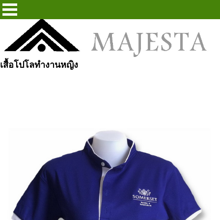
เสื้อโปโลทำงานหญิง