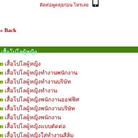
ติดต่อพูดคุยก่อน โทรเลย
« Back
เสื้อโปโลผู้หญิง
เสื้อโปโลผู้หญิง
เสื้อโปโลผู้หญิงทำงานพนักงาน
เสื้อโปโลผู้หญิงทำงานบริษัท
เสื้อโปโลผู้หญิงทำงาน
เสื้อโปโลผู้หญิงพนักงานออฟฟิศ
เสื้อโปโลผู้หญิงพนักงานบริษัท
เสื้อโปโลผู้หญิงพนักงาน
เสื้อโปโลผู้หญิงแบบตัดต่อ
เสื้อโปโลผู้หญิงใส่ทำงานสีส้ม