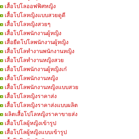
เสื้อโปโลออฟฟิศหญิง
เสื้อโปโลหญิงแบบสวยดูดี
เสื้อโปโลหญิงสวยๆ
เสื้อโปโลพนักงานผู้หญิง
เสื้อยืดโปโลพนักงานผู้หญิง
เสื้อโปโลทำงานพนักงานหญิง
เสื้อโปโลทำงานหญิงสวย
เสื้อโปโลพนักงานผู้หญิงเก๋
เสื้อโปโลพนักงานหญิง
เสื้อโปโลพนักงานหญิงแบบสวย
เสื้อโปโลหญิงราคาส่ง
เสื้อโปโลหญิงราคาส่งแบบผลิต
ผลิตเสื้อโปโลหญิงราคาขายส่ง
เสื้อโปโลผู้หญิงเข้ารูป
เสื้อโปโลผู้หญิงแบบเข้ารูป