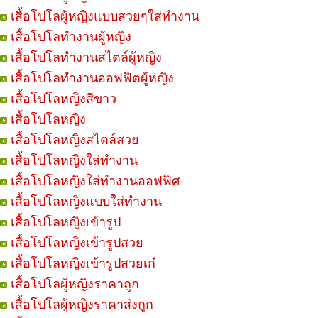
เสื้อโปโลผู้หญิงแบบสวยๆใส่ทำงาน
เสื้อโปโลทำงานผู้หญิง
เสื้อโปโลทำงานสไตล์ผู้หญิง
เสื้อโปโลทำงานออฟฟิตผู้หญิง
เสื้อโปโลหญิงสีขาว
เสื้อโปโลหญิง
เสื้อโปโลหญิงสไตล์สวย
เสื้อโปโลหญิงใส่ทำงาน
เสื้อโปโลหญิงใส่ทำงานออฟฟิศ
เสื้อโปโลหญิงแบบใส่ทำงาน
เสื้อโปโลหญิงเข้ารูป
เสื้อโปโลหญิงเข้ารูปสวย
เสื้อโปโลหญิงเข้ารูปสวยเก๋
เสื้อโปโลผู้หญิงราคาถูก
เสื้อโปโลผู้หญิงราคาส่งถูก