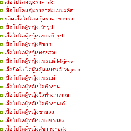
เสื้อโปโลหญิงราคาส่ง
เสื้อโปโลหญิงราคาส่งแบบผลิต
ผลิตเสื้อโปโลหญิงราคาขายส่ง
เสื้อโปโลผู้หญิงเข้ารูป
เสื้อโปโลผู้หญิงแบบเข้ารูป
เสื้อโปโลผู้หญิงสีขาว
เสื้อโปโลผู้หญิงทรงสวย
เสื้อโปโลผู้หญิงแบรนด์ Majesta
เสื้อยืดโปโลผู้หญิงแบรนด์ Majesta
เสื้อโปโลผู้หญิงแบรนด์
เสื้อโปโลผู้หญิงใส่ทำงาน
เสื้อโปโลผู้หญิงใส่ทำงานสวย
เสื้อโปโลผู้หญิงใส่ทำงานเก๋
เสื้อโปโลผู้หญิงขายส่ง
เสื้อโปโลผู้หญิงแบบขายส่ง
เสื้อโปโลผู้หญิงสีขาวขายส่ง