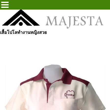
เสื้อโปโลทำงานหญิงสวย