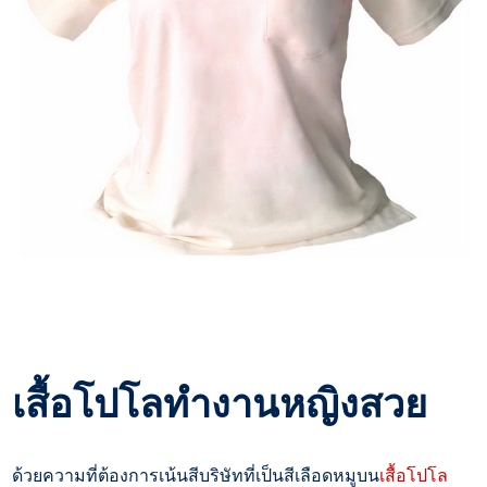
เสื้อโปโลทำงานหญิงสวย
ด้วยความที่ต้องการเน้นสีบริษัทที่เป็นสีเลือดหมูบน
เสื้อโปโล