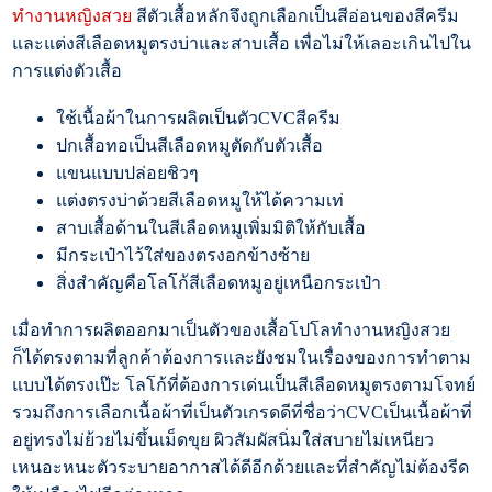
ทำงานหญิงสวย
สีตัวเสื้อหลักจึงถูกเลือกเป็นสีอ่อนของสีครีม
และแต่งสีเลือดหมูตรงบ่าและสาบเสื้อ เพื่อไม่ให้เลอะเกินไปใน
การแต่งตัวเสื้อ
ใช้เนื้อผ้าในการผลิตเป็นตัวCVCสีครีม
ปกเสื้อทอเป็นสีเลือดหมูตัดกับตัวเสื้อ
แขนแบบปล่อยชิวๆ
แต่งตรงบ่าด้วยสีเลือดหมูให้ได้ความเท่
สาบเสื้อด้านในสีเลือดหมูเพิ่มมิติให้กับเสื้อ
มีกระเป๋าไว้ใส่ของตรงอกข้างซ้าย
สิ่งสำคัญคือโลโก้สีเลือดหมูอยู่เหนือกระเป๋า
เมื่อทำการผลิตออกมาเป็นตัวของเสื้อโปโลทำงานหญิงสวย
ก็ได้ตรงตามที่ลูกค้าต้องการและยังชมในเรื่องของการทำตาม
แบบได้ตรงเป๊ะ โลโก้ที่ต้องการเด่นเป็นสีเลือดหมูตรงตามโจทย์
รวมถึงการเลือกเนื้อผ้าที่เป็นตัวเกรดดีที่ชื่อว่าCVCเป็นเนื้อผ้าที่
อยู่ทรงไม่ย้วยไม่ขึ้นเม็ดขุย ผิวสัมผัสนิ่มใส่สบายไม่เหนียว
เหนอะหนะตัวระบายอากาสได้ดีอีกด้วยและที่สำคัญไม่ต้องรีด